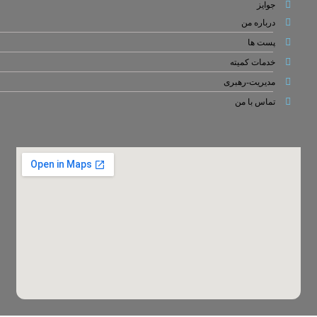
جوایز
درباره من
پست ها
خدمات کمیته
مدیریت-رهبری
تماس با من