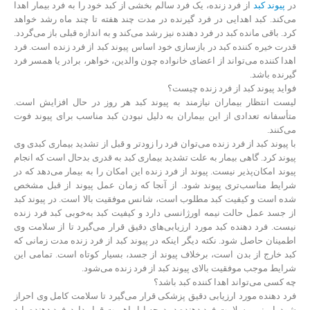
در
پیوند کبد
از فرد زنده، یک فرد سالم بخشی از کبد خود را به فرد بیمار اهدا
می‌کند. کبد اهدایی در فرد گیرنده در مدت چند هفته تا چند ماه رشد خواهد
کرد. باقی مانده کبد در فرد دهنده نیز رشد می‌کند و به اندازه قبلی باز می‌گردد.
قدرت خیره کننده کبد در بازسازی خود اساس پیوند کبد از فرد زنده است. فرد
اهدا کننده می‌تواند از اعضای خانواده چون والدین، خواهر، برادر یا همسر فرد
گیرنده باشد.
فواید پیوند کبد از فرد زنده چیست؟
لیست انتظار بیماران نیازمند به پیوند کبد هر روز در حال افزایش است.
متأسفانه تعدادی از این بیماران به دلیل نبودن کبد مناسب برای پیوند فوت
می‌کنند.
با پیوند کبد از فرد زنده می‌توان فرد را زودتر و قبل از تشدید بیماری کبدی وی
پیوند کرد. گاهی بیمار به علت تشدید بیماری کبد به قدری بدحال است که انجام
پیوند امکان‌پذیر نیست. پیوند از فرد زنده این امکان را به بیمار می‌دهد که در
شرایط مناسب‌تری پیوند شود. از آنجا که زمان عمل پیوند از قبل مشخص
شده است و کیفیت کبد مطلوب است، شانس موفقیت بالا است. در پیوند کبد
از جسد عمل حالت نیمه اورژانسی دارد و کیفیت کبد به‌خوبی کبد فرد زنده
نیست. فرد دهنده کبد مورد ارزیابی‌های دقیق قرار می‌گیرد تا از سلامت وی
اطمینان حاصل شود. نکته دیگر اینکه در پیوند کبد از فرد زنده مدت زمانی که
کبد خارج از بدن است، برخلاف پیوند از جسد، بسیار کوتاه است. تمامی این
شرایط موجب موفقیت بالای پیوند کبد از فرد زنده می‌شود.
چه کسی می‌تواند اهدا کننده کبد باشد؟
فرد دهنده مورد ارزیابی دقیق پزشکی قرار می‌گیرد تا سلامت کامل وی احراز
شود. ایمنی و سلامت فرد دهنده در درجه اول اهمیت قرار دارد. فرد دهنده باید