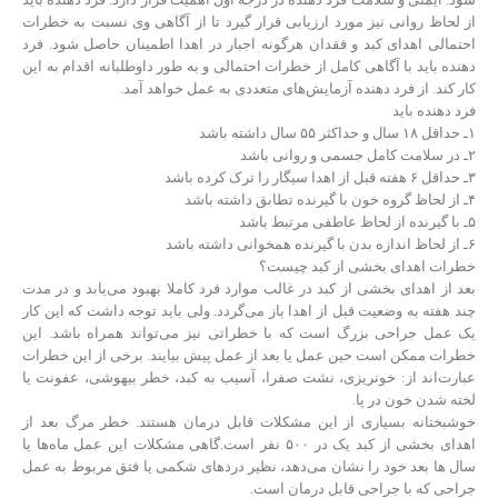
از لحاظ روانی نیز مورد ارزیابی قرار گیرد تا از آگاهی وی نسبت به خطرات
احتمالی اهدای کبد و فقدان هرگونه اجبار در اهدا اطمینان حاصل شود. فرد
دهنده باید با آگاهی کامل از خطرات احتمالی و به طور داوطلبانه اقدام به این
کار کند. از فرد دهنده آزمایش‌های متعددی به عمل خواهد آمد.
فرد دهنده باید
۱ـ حداقل ۱۸ سال و حداکثر ۵۵ سال داشته باشد
۲ـ در سلامت کامل جسمی و روانی باشد
۳ـ حداقل ۶ هفته قبل از اهدا سیگار را ترک کرده باشد
۴ـ از لحاظ گروه خون با گیرنده تطابق داشته باشد
۵ـ با گیرنده از لحاظ عاطفی مرتبط باشد
۶ـ از لحاظ اندازه بدن با گیرنده همخوانی داشته باشد
خطرات اهدای بخشی از کبد چیست؟
بعد از اهدای بخشی از کبد در غالب موارد فرد کاملا بهبود می‌یابد و در مدت
چند هفته به وضعیت قبل از اهدا باز می‌گردد. ولی باید توجه داشت که این کار
یک عمل جراحی بزرگ است که با خطراتی نیز می‌تواند همراه باشد. این
خطرات ممکن است حین عمل یا بعد از عمل پیش بیایند. برخی از این خطرات
عبارت‌اند از: خونریزی، نشت صفرا، آسیب به کبد، خطر بیهوشی، عفونت یا
لخته شدن خون در پا.
خوشبختانه بسیاری از این مشکلات قابل درمان هستند. خطر مرگ بعد از
اهدای بخشی از کبد یک در ۵۰۰ نفر است.گاهی مشکلات این عمل ماه‌ها یا
سال ها بعد خود را نشان می‌دهد، نظیر دردهای شکمی یا فتق مربوط به عمل
جراحی که با جراحی قابل درمان است.