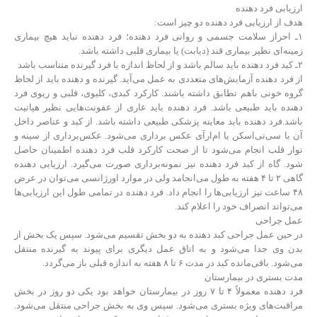
ارزیابی فرد دهنده
هدف از ارزیابی فرد دهنده دو چیز است:
۱ـ احراز سلامت جسمی و روانی فرد دهنده؛ فرد دهنده نباید هیچ بیماری
زمینه‌ای نظیر بیماری قند (دیابت) یا بیماری قلبی داشته باشد.
۲ـ کبد فرد دهنده باید سالم باشد و از لحاظ اندازه با فرد گیرنده متناسب باشد
از فرد دهنده آزمایش‌های متعددی به عمل می‌آید. گیرنده و دهنده باید از لحاظ
گروه خونی باهم تطابق داشته باشند. کارکرد کبدی، کلیوی، قلبی و ریوی فرد
دهنده باید طبیعی باشد. فرد دهنده باید عاری از عفونت‌هایی نظیر هپاتیت
باشد.فرد دهنده باید معاینه پزشکی طبیعی داشته باشد. از کبد و عناصر داخل
آن با سی‌تی‌اسکن یا ام‌ار‌آی عکس برداری می‌شود. عکس‌برداری از سینه و
نوار قلب انجام می‌شود تا از صحت کارکرد قلب فرد دهنده اطمینان حاصل
شود. گاه از کبد فرد دهنده نیز نمونه‌برداری صورت می‌گیرد. ارزیابی دهنده
گاهی ۲ تا ۴ هفته به طول می‌انجامد ولی در موارد اورژانسی می‌توان در عرض
۴۸ ساعت نیز ارزیابی‌ها را انجام داد. فرد دهنده در تمامی طول این ارزیابی‌ها
می‌تواند انصراف خود را اعلام کند.
عمل جراحی
در حین عمل جراحی کبد دهنده به دو بخش تقسیم می‌شود. سپس یک بخش از
بدن وی جدا می‌شود و به اتاق عمل دیگری برای پیوند به گیرنده منتقل
می‌شود. باقی‌مانده کبد در مدت ۶ تا ۸ هفته به اندازه قبلی باز می‌گردد.
مدت بستری در بیمارستان
فرد دهنده معمولاً ۴ تا ۷ روز در بیمارستان خواهد بود یکی دو روز در بخش
مراقبت‌های ویژه بستری می‌شود. سپس وی به بخش جراحی منتقل می‌شود.